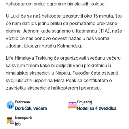
helikopterom preko ogromnih himalajskih kolosa.
U Lukli će se naš helikopter zaustaviti oko 15 minuta, što
će nam dati još jednu priliku da posmatramo prekrasne
planine. Jednom kada stignemo u Katmandu (TIA), naše
vozilo će nas ponovo odvesti nazad u naš veoma
udoban, luksuzni hotel u Katmanduu.
Life Himalaya Trekking će organizovati svečanu večeru
sa svojim timom kako bi obilježili vašu prekretnicu u
himalajskoj ekspediciji u Nepalu. Također ćete ostvariti
svoj luksuzni uspon na Mera Peak sa certifikatom o
završetku ekspedicije helikopterom i povratku.
Prehrana
Smještaj
Doručak, večera
Hotel sa 4 zvezdica
transport
let