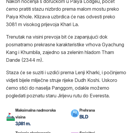
Nakon noćenja s doručkom u Paiya Lodgeu, počet
ćemo pratiti stazu nizbrdo prema malom mostu preko
Paiya Khole. Klizava uzbrdica će nas odvesti preko
3081 m visokog prijevoja Khari La.
Trenutak na visini prevoja bit će zapanjujući dok
posmatramo prekrasne karakteristike vrhova Gyachung
Kang i Khumbila, zajedno sa zelenim hladom Tham
Dande (2344 m).
Staza će se suziti i uzdići prema Lenji Kharki, i počinjemo
vidjeti bijele mliječne struje rijeke Dudh Koshi. Uskoro
ćemo stići do naselja Panggom, odakle možemo
pogledati poznatu staru Jirijevu rutu do Everesta.
Maksimalna nadmorska
Prehrana
BLD
visina
3,081 m.
Trajanje planinarenja
Smještaj