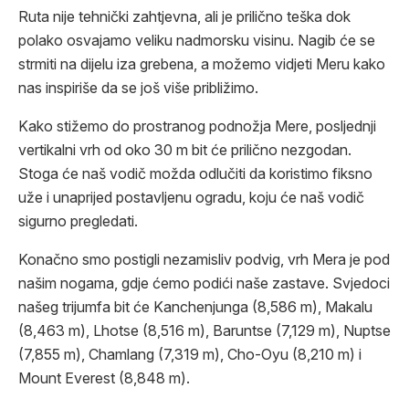
Ruta nije tehnički zahtjevna, ali je prilično teška dok
polako osvajamo veliku nadmorsku visinu. Nagib će se
strmiti na dijelu iza grebena, a možemo vidjeti Meru kako
nas inspiriše da se još više približimo.
Kako stižemo do prostranog podnožja Mere, posljednji
vertikalni vrh od oko 30 m bit će prilično nezgodan.
Stoga će naš vodič možda odlučiti da koristimo fiksno
uže i unaprijed postavljenu ogradu, koju će naš vodič
sigurno pregledati.
Konačno smo postigli nezamisliv podvig, vrh Mera je pod
našim nogama, gdje ćemo podići naše zastave. Svjedoci
našeg trijumfa bit će Kanchenjunga (8,586 m), Makalu
(8,463 m), Lhotse (8,516 m), Baruntse (7,129 m), Nuptse
(7,855 m), Chamlang (7,319 m), Cho-Oyu (8,210 m) i
Mount Everest (8,848 m).