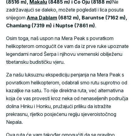
(8516 m),
Makalu
(8485 m) i Čo Oju (8188 m)
Ne
zadržavajući se daleko, možete pogledati i lica posuta
snijegom
Ama Dablam
(6812 m), Baruntse (7162 m),
Chamlang (7319 m) i Nuptse (7861 m)
.
Osim toga, naš uspon na Mera Peak s povratkom
helikopterom omogućit će vam da iz prve ruke upoznate
legendarni narod Šerpa i njihovu vremenski obilježenu
tibetansku budističku vjeru.
Za našu luksuznu ekspediciju penjanja na Mera Peak s
povratkom helikopterom, odabrali smo rutu suprotno od
kazaljke na satu. To nije direktna ruta, već alternativna
koja će vas provesti kroz neka od nenaseljenih područja
dolina Hinku i Honku, pružajući priliku da istražite
prekrasnu, rijetko posjećenu regiju sjeveroistočnog
Nepala.
Ova ruta će vam također omogućiti da se pravilno