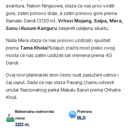
avantura. Nakon Ningsowa, staza će nas prvo voditi
gore, zatim ponovo dolje, a zatim ponovo gore prema
Ramailo Dandi (3120 m).
Vrhovi Mojang, Salpa, Mera,
Sanu i Kusum Kanguru
zasjeniti udaljenu siluetu.
Naša Mera staza će nas ponovo uzdizati i spuštati
prema
Tama
Khola
Plutajući zračni most preko ovog
mosta će nas zatim uzdizati sat vremena prema 4G
Dandi.
Ovaj novi planinarski dom često nudi zasluženi odmor i
čaj usput. Sada će nas staza Pasang Lhamu odvesti
unutar Nacionalnog parka Makalu Barun prema Chhatra
Kholi.
Maksimalna nadmorska
Prehrana
BLD
visina
3,122 m.