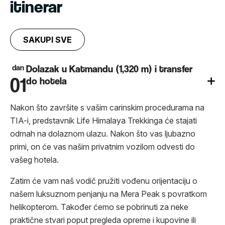
itinerar
SAKUPI SVE
dan
Dolazak u Katmandu (1,320 m) i transfer
01
do hotela
Nakon što završite s vašim carinskim procedurama na
TIA-i, predstavnik Life Himalaya Trekkinga će stajati
odmah na dolaznom ulazu. Nakon što vas ljubazno
primi, on će vas našim privatnim vozilom odvesti do
vašeg hotela.
Zatim će vam naš vodič pružiti vođenu orijentaciju o
našem luksuznom penjanju na Mera Peak s povratkom
helikopterom. Također ćemo se pobrinuti za neke
praktične stvari poput pregleda opreme i kupovine ili