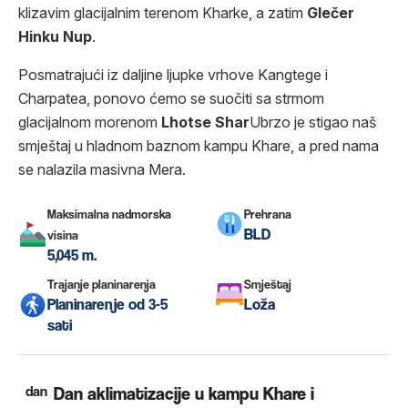
klizavim glacijalnim terenom Kharke, a zatim
Glečer
Hinku Nup
.
Posmatrajući iz daljine ljupke vrhove Kangtege i
Charpatea, ponovo ćemo se suočiti sa strmom
glacijalnom morenom
Lhotse
Shar
Ubrzo je stigao naš
smještaj u hladnom baznom kampu Khare, a pred nama
se nalazila masivna Mera.
Maksimalna nadmorska
Prehrana
BLD
visina
5,045 m.
Trajanje planinarenja
Smještaj
Planinarenje od 3-5
Loža
sati
dan
Dan aklimatizacije u kampu Khare i