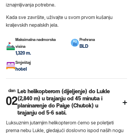
iznajmljivanja potrebne.
Kada sve završite, uživajte u svom prvom kušanju
kraljevskih nepalskih jela.
Maksimalna nadmorska
Prehrana
BLD
visina
1,320 m.
Smještaj
hotel
dan
Let helikopterom (dijeljenje) do Lukle
02
(2,840 m) u trajanju od 45 minuta i
planinarenje do Paiye (Chutok) u
trajanju od 5-6 sati.
Luksuznim jutarnjim helikopterom ćemo se poletjeti
prema nebu Lukle, gledajući doslovno ispod naših nogu