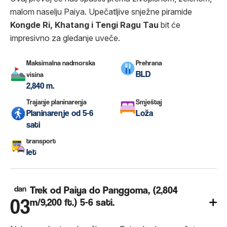
malom naselju Paiya. Upečatljive snježne piramide
Kongde Ri, Khatang i Tengi Ragu Tau
bit će
impresivno za gledanje uveče.
Maksimalna nadmorska
Prehrana
BLD
visina
2,840 m.
Trajanje planinarenja
Smještaj
Planinarenje od 5-6
Loža
sati
transport
let
dan
Trek od Paiya do Panggoma, (2,804
03
m/9,200 ft.) 5-6 sati.