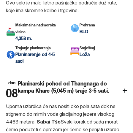
Ovo selo je malo ljetno pašnjačko područje duž rute,
koje ima skromne kolibe i trgovine.
Maksimalna nadmorska
Prehrana
BLD
visina
4,358 m.
Trajanje planinarenja
Smještaj
Planinarenje od 4-5
Loža
sati
dan
Planinarski pohod od Thangnaga do
08
kampa Khare (5,045 m) traje 3-5 sati.
Uporna uzbrdica će nas nositi oko pola sata dok ne
stignemo do mirnih voda glacijalnog jezera visokog
4463 metara.
Sabai Tšo
Svaki korak od sada morat
ćemo poduzeti s oprezom jer ćemo se penjati uzbrdo