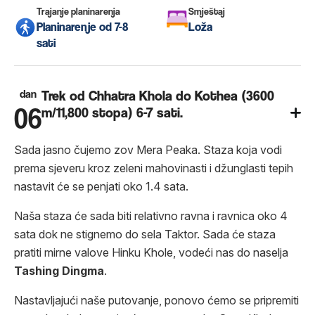
Trajanje planinarenja
Smještaj
Planinarenje od 7-8
Loža
sati
dan
Trek od Chhatra Khola do Kothea (3600
06
m/11,800 stopa) 6-7 sati.
Sada jasno čujemo zov Mera Peaka. Staza koja vodi
prema sjeveru kroz zeleni mahovinasti i džunglasti tepih
nastavit će se penjati oko 1.4 sata.
Naša staza će sada biti relativno ravna i ravnica oko 4
sata dok ne stignemo do sela Taktor. Sada će staza
pratiti mirne valove Hinku Khole, vodeći nas do naselja
Tashing
Dingma
.
Nastavljajući naše putovanje, ponovo ćemo se pripremiti