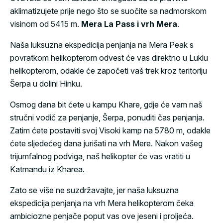
aklimatizujete prije nego što se suočite sa nadmorskom
visinom od 5415 m.
Mera La Pass i vrh Mera
.
Naša luksuzna ekspedicija penjanja na Mera Peak s
povratkom helikopterom odvest će vas direktno u Luklu
helikopterom, odakle će započeti vaš trek kroz teritoriju
Šerpa u dolini Hinku.
Osmog dana bit ćete u kampu Khare, gdje će vam naš
stručni vodič za penjanje, Šerpa, ponuditi čas penjanja.
Zatim ćete postaviti svoj Visoki kamp na 5780 m, odakle
ćete sljedećeg dana jurišati na vrh Mere. Nakon vašeg
trijumfalnog podviga, naš helikopter će vas vratiti u
Katmandu iz Kharea.
Zato se više ne suzdržavajte, jer naša luksuzna
ekspedicija penjanja na vrh Mera helikopterom čeka
ambiciozne penjače poput vas ove jeseni i proljeća.