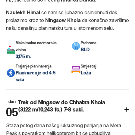
Naulekh
Himal
će nam se ljubazno osmjehnuti dok
prolazimo kroz to
Ningsow Khola
da konačno završimo
našu današnju planinarsku tura u istoimenom selu.
Maksimalna nadmorska
Prehrana
BLD
visina
3,175 m.
Trajanje planinarenja
Smještaj
Planinarenje od 4-5
Loža
sati
dan
Trek od Ningsow do Chhatra Khola
05
(3,122 m/10,243 ft.) 7-8 sati.
Staza petog dana našeg luksuznog penjanja na Mera
Peak s povratkom helikopterom bit će uzbudljiva