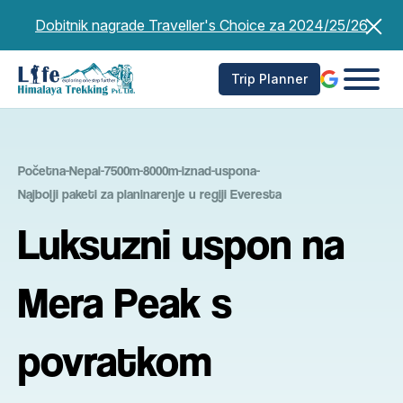
Preskoči
Dobitnik nagrade Traveller's Choice za 2024/25/26
na
sadržaj
Trip Planner
Početna
-
Nepal
-
7500m-8000m-iznad-uspona
-
Najbolji paketi za planinarenje u regiji Everesta
Luksuzni uspon na
Mera Peak s
povratkom