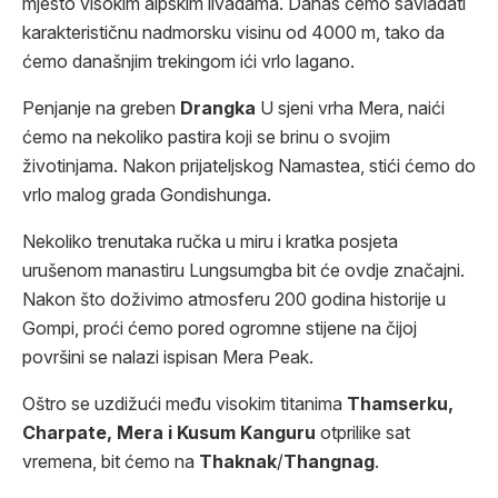
mjesto visokim alpskim livadama. Danas ćemo savladati
karakterističnu nadmorsku visinu od 4000 m, tako da
ćemo današnjim trekingom ići vrlo lagano.
Penjanje na greben
Drangka
U sjeni vrha Mera, naići
ćemo na nekoliko pastira koji se brinu o svojim
životinjama. Nakon prijateljskog Namastea, stići ćemo do
vrlo malog grada Gondishunga.
Nekoliko trenutaka ručka u miru i kratka posjeta
urušenom manastiru Lungsumgba bit će ovdje značajni.
Nakon što doživimo atmosferu 200 godina historije u
Gompi, proći ćemo pored ogromne stijene na čijoj
površini se nalazi ispisan Mera Peak.
Oštro se uzdižući među visokim titanima
Thamserku,
Charpate, Mera i Kusum Kanguru
otprilike sat
vremena, bit ćemo na
Thaknak
/
Thangnag
.