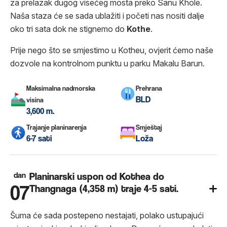
za prelazak dugog visećeg mosta preko Sanu Khole.
Naša staza će se sada ublažiti i početi nas nositi dalje
oko tri sata dok ne stignemo do
Kothe
.
Prije nego što se smjestimo u Kotheu, ovjerit ćemo naše
dozvole na kontrolnom punktu u parku Makalu Barun.
Maksimalna nadmorska
Prehrana
BLD
visina
3,600 m.
Trajanje planinarenja
Smještaj
6-7 sati
Loža
dan
Planinarski uspon od Kothea do
07
Thangnaga (4,358 m) traje 4-5 sati.
Šuma će sada postepeno nestajati, polako ustupajući