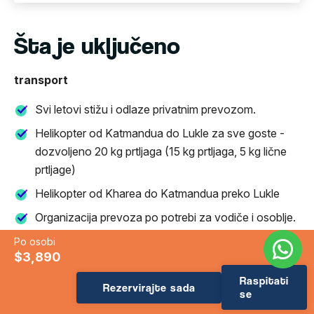
Šta je uključeno
transport
Svi letovi stižu i odlaze privatnim prevozom.
Helikopter od Katmandua do Lukle za sve goste -
dozvoljeno 20 kg prtljaga (15 kg prtljaga, 5 kg lične
prtljage)
Helikopter od Kharea do Katmandua preko Lukle
Organizacija prevoza po potrebi za vodiče i osoblje.
Po osobi
Smeštaj i hrana
$3,890
02 noćenja u Katmanduu (04-zvjezdani Fairfield by
Raspitati
Rezervirajte sada
Marriott ili 05-zvjezdani Aloft by Marriott)
se
(dvokrevetna soba/bračni krevet) s doručkom.