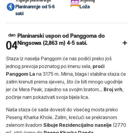
Planinarenje od 5-6
Loža
sati
dan
Planinarski uspon od Panggoma do
04
Ningsowa (2,863 m) 4-5 sati.
Staza iz naselja Panggom će nas podići preko još
jednog prevoja poznatog po imenu sela,
proći
Panggom La
na 3175 m. Mirna, blaga i stabilna staza će
zatim krenuti prema sjeveru, što će biti mnogo ugodnije
jer će Mera Peak, zajedno sa svojim bratom...
Broj
vrh
,
počinje nam pokazivati ​​svoja bijela lica.
Naša staza će sada dovesti do visećeg mosta preko
Peseng Kharka Khole. Zatim, krećući se prekrasnom
zelenom livadom
Sibuje
Rezidencijalno naselje
(2770
m), stići ćemo do
Peeng Kharka Danda
.