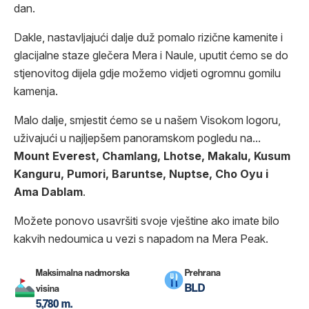
dan.
Dakle, nastavljajući dalje duž pomalo rizične kamenite i
glacijalne staze glečera Mera i Naule, uputit ćemo se do
stjenovitog dijela gdje možemo vidjeti ogromnu gomilu
kamenja.
Malo dalje, smjestit ćemo se u našem Visokom logoru,
uživajući u najljepšem panoramskom pogledu na...
Mount Everest, Chamlang, Lhotse, Makalu, Kusum
Kanguru, Pumori, Baruntse, Nuptse, Cho Oyu i
Ama Dablam
.
Možete ponovo usavršiti svoje vještine ako imate bilo
kakvih nedoumica u vezi s napadom na Mera Peak.
Maksimalna nadmorska
Prehrana
BLD
visina
5,780 m.