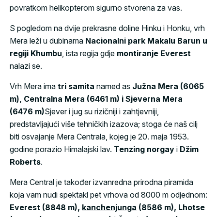
povratkom helikopterom sigurno stvorena za vas.
S pogledom na dvije prekrasne doline Hinku i Honku, vrh
Mera leži u dubinama
Nacionalni park Makalu Barun u
regiji Khumbu
, ista regija gdje
montiranje
Everest
nalazi se.
Vrh Mera ima
tri
samita
named as
Južna Mera (6065
m), Centralna Mera (6461 m) i Sjeverna Mera
(6476 m)
Sjever i jug su rizičniji i zahtjevniji,
predstavljajući više tehničkih izazova; stoga će naš cilj
biti osvajanje Mera Centrala, kojeg je 20. maja 1953.
godine porazio Himalajski lav.
Tenzing norgay
i
Džim
Roberts
.
Mera Central je također izvanredna prirodna piramida
koja vam nudi spektakl pet vrhova od 8000 m odjednom:
Everest (8848 m),
kanchenjunga
(8586 m), Lhotse