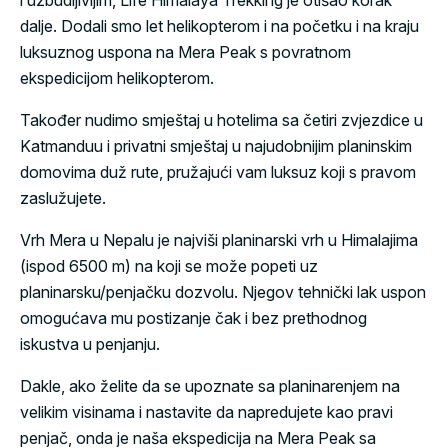
i uzbudljivijim, Life Himalaya Trekking je otišao korak
dalje. Dodali smo let helikopterom i na početku i na kraju
luksuznog uspona na Mera Peak s povratnom
ekspedicijom helikopterom.
Također nudimo smještaj u hotelima sa četiri zvjezdice u
Katmanduu i privatni smještaj u najudobnijim planinskim
domovima duž rute, pružajući vam luksuz koji s pravom
zaslužujete.
Vrh Mera u Nepalu je najviši planinarski vrh u Himalajima
(ispod 6500 m) na koji se može popeti uz
planinarsku/penjačku dozvolu. Njegov tehnički lak uspon
omogućava mu postizanje čak i bez prethodnog
iskustva u penjanju.
Dakle, ako želite da se upoznate sa planinarenjem na
velikim visinama i nastavite da napredujete kao pravi
penjač, ​​onda je naša ekspedicija na Mera Peak sa