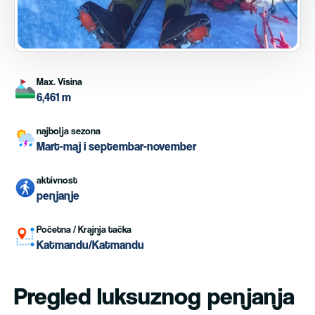
Max. Visina
6,461 m
najbolja sezona
Mart-maj i septembar-november
aktivnost
penjanje
Početna / Krajnja tačka
Katmandu/Katmandu
Pregled luksuznog penjanja