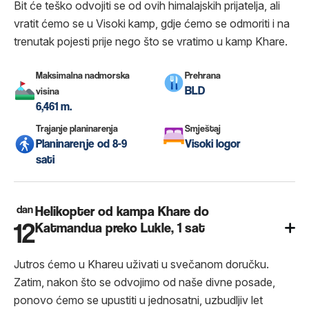
Bit će teško odvojiti se od ovih himalajskih prijatelja, ali
vratit ćemo se u Visoki kamp, ​​gdje ćemo se odmoriti i na
trenutak pojesti prije nego što se vratimo u kamp Khare.
Maksimalna nadmorska
Prehrana
BLD
visina
6,461 m.
Trajanje planinarenja
Smještaj
Planinarenje od 8-9
Visoki logor
sati
dan
Helikopter od kampa Khare do
12
Katmandua preko Lukle, 1 sat
Jutros ćemo u Khareu uživati ​​u svečanom doručku.
Zatim, nakon što se odvojimo od naše divne posade,
ponovo ćemo se upustiti u jednosatni, uzbudljiv let