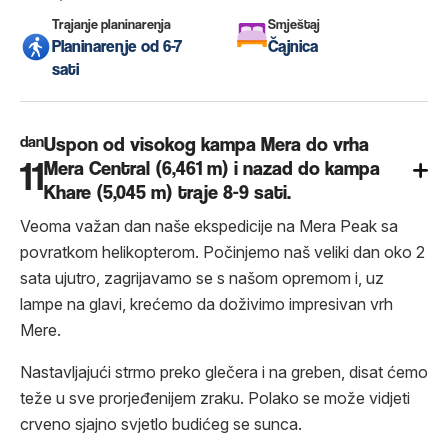
Trajanje planinarenja
Smještaj
Planinarenje od 6-7
Čajnica
sati
dan
Uspon od visokog kampa Mera do vrha
11
Mera Central (6,461 m) i nazad do kampa
Khare (5,045 m) traje 8-9 sati.
Veoma važan dan naše ekspedicije na Mera Peak sa
povratkom helikopterom. Počinjemo naš veliki dan oko 2
sata ujutro, zagrijavamo se s našom opremom i, uz
lampe na glavi, krećemo da doživimo impresivan vrh
Mere.
Nastavljajući strmo preko glečera i na greben, disat ćemo
teže u sve prorjeđenijem zraku. Polako se može vidjeti
crveno sjajno svjetlo budićeg se sunca.