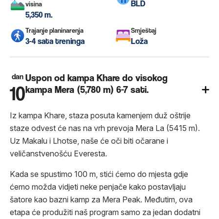
BLD
visina
5,350 m.
Trajanje planinarenja
Smještaj
3-4 sata treninga
Loža
dan
Uspon od kampa Khare do visokog
10
kampa Mera (5,780 m) 6-7 sati.
Iz kampa Khare, staza posuta kamenjem duž oštrije
staze odvest će nas na vrh prevoja Mera La (5415 m).
Uz Makalu i Lhotse, naše će oči biti očarane i
veličanstvenošću Everesta.
Kada se spustimo 100 m, stići ćemo do mjesta gdje
ćemo možda vidjeti neke penjače kako postavljaju
šatore kao bazni kamp za Mera Peak. Međutim, ova
etapa će produžiti naš program samo za jedan dodatni