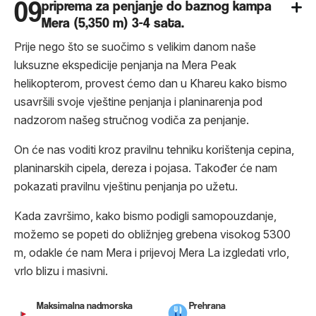
09
priprema za penjanje do baznog kampa
Mera (5,350 m) 3-4 sata.
Prije nego što se suočimo s velikim danom naše
luksuzne ekspedicije penjanja na Mera Peak
helikopterom, provest ćemo dan u Khareu kako bismo
usavršili svoje vještine penjanja i planinarenja pod
nadzorom našeg stručnog vodiča za penjanje.
On će nas voditi kroz pravilnu tehniku ​​korištenja cepina,
planinarskih cipela, dereza i pojasa. Također će nam
pokazati pravilnu vještinu penjanja po užetu.
Kada završimo, kako bismo podigli samopouzdanje,
možemo se popeti do obližnjeg grebena visokog 5300
m, odakle će nam Mera i prijevoj Mera La izgledati vrlo,
vrlo blizu i masivni.
Maksimalna nadmorska
Prehrana