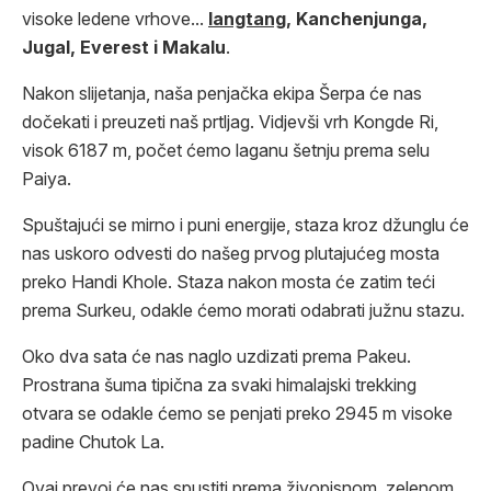
visoke ledene vrhove...
langtang
, Kanchenjunga,
Jugal, Everest i Makalu
.
Nakon slijetanja, naša penjačka ekipa Šerpa će nas
dočekati i preuzeti naš prtljag. Vidjevši vrh Kongde Ri,
visok 6187 m, počet ćemo laganu šetnju prema selu
Paiya.
Spuštajući se mirno i puni energije, staza kroz džunglu će
nas uskoro odvesti do našeg prvog plutajućeg mosta
preko Handi Khole. Staza nakon mosta će zatim teći
prema Surkeu, odakle ćemo morati odabrati južnu stazu.
Oko dva sata će nas naglo uzdizati prema Pakeu.
Prostrana šuma tipična za svaki himalajski trekking
otvara se odakle ćemo se penjati preko 2945 m visoke
padine Chutok La.
Ovaj prevoj će nas spustiti prema živopisnom, zelenom,